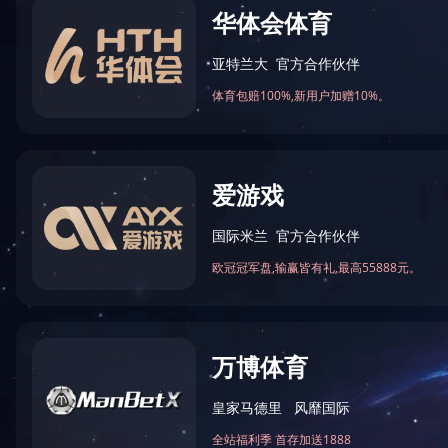
大容量注射剂玻瓶产品
2019年荣耀
大容量注射剂塑瓶产品
2018年荣耀
大容量注射剂软袋产品
2018年荣耀
小容量注射剂产品
销售二公司
2017年荣耀
二甲双胍类（降糖类）
2017年荣耀
OTC类
2016年荣耀
其他类
2016年荣耀
新特药公司
2015年荣耀
外贸部
2015年荣耀
2014年荣耀
新药推广
2014年荣耀
2013年荣耀