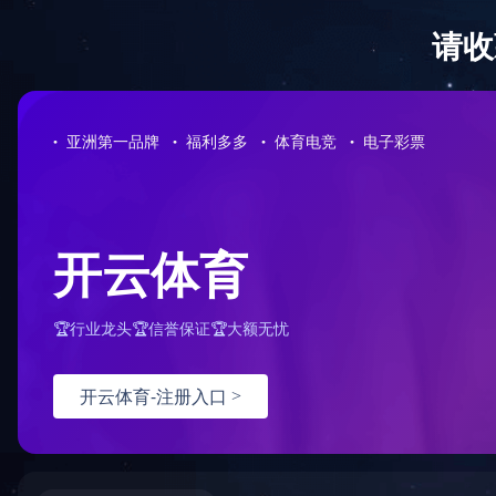
网站首页
走进天成
走进道恩
新闻
网站首页
天成产品中心
PRODUCT
2020年荣耀
2020年荣耀
销售一公司
2019年荣耀