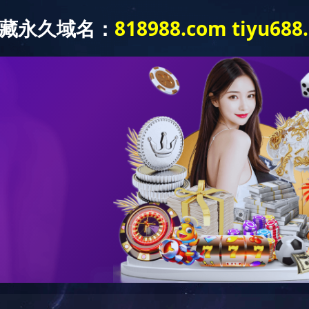
中心
产品中心
公共服务平台
研发交流
招商
>
走进天成
>
大事记
体育官方网站企业事记 下半年
体育官方网站企业事记 上半年
体育官方网站企业事记 下半年